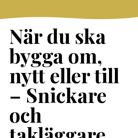
Skip
to
content
När du ska
bygga om,
nytt eller till
– Snickare
och
takläggare