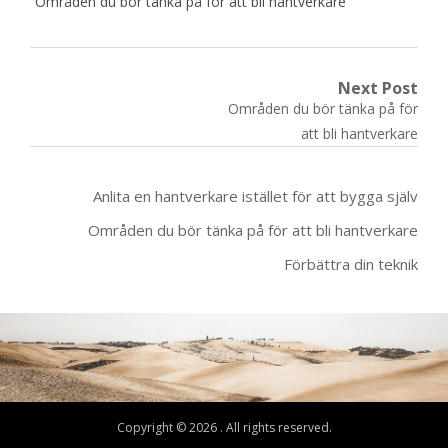
Områden du bör tänka på för att bli hantverkare
Post
Next Post
Next
Områden du bör tänka på för
navigation
post:
att bli hantverkare
Anlita en hantverkare istället för att bygga själv
Områden du bör tänka på för att bli hantverkare
Förbättra din teknik
Copyright © 2026 . All rights reserved.